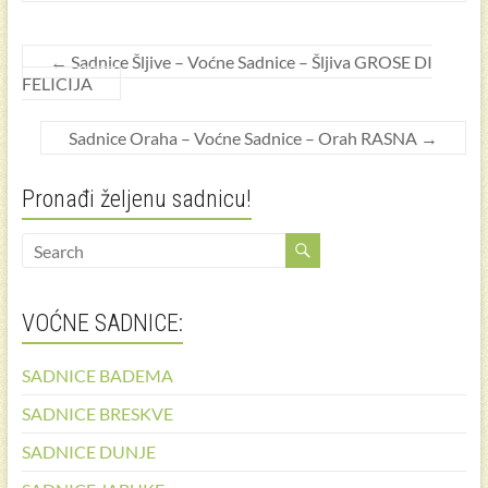
←
Sadnice Šljive – Voćne Sadnice – Šljiva GROSE DI
FELICIJA
Sadnice Oraha – Voćne Sadnice – Orah RASNA
→
Pronađi željenu sadnicu!
VOĆNE SADNICE:
SADNICE BADEMA
SADNICE BRESKVE
SADNICE DUNJE