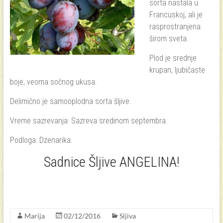
sorta nastala u
Francuskoj, ali je
rasprostranjena
širom sveta.
Plod je srednje
krupan, ljubičaste
boje, veoma sočnog ukusa.
Delimično je samooplodna sorta šljive.
Vreme sazrevanja: Sazreva sredinom septembra.
Podloga: Dzenarika.
Sadnice Šljive ANGELINA!
Marija
02/12/2016
Sljiva