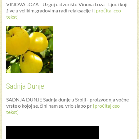
VINOVA LOZA - Uzgoj u dvorištu Vinova Loza - Ljudi koji
žive u velikim gradovima radi relaksacije i
[pročitaj ceo
tekst]
Sadnja Dunje
SADNJA DUNJE Sadnja dunje u Srbiji - proizvodnja voćne
vrste o kojoj se, čini nam se, vrlo slabo pr
[pročitaj ceo
tekst]