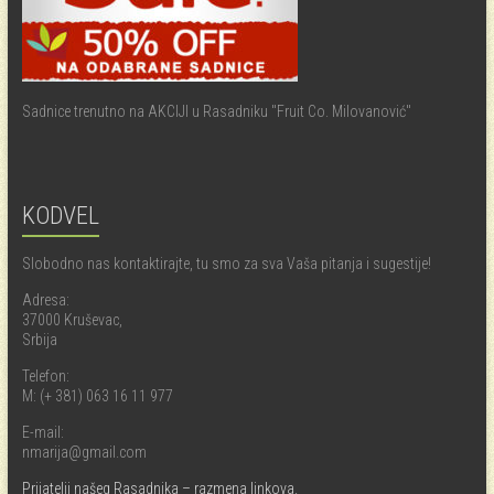
Sadnice trenutno na AKCIJI u Rasadniku "Fruit Co. Milovanović"
KODVEL
Slobodno nas kontaktirajte, tu smo za sva Vaša pitanja i sugestije!
Adresa:
37000 Kruševac,
Srbija
Telefon:
M: (+ 381) 063 16 11 977
E-mail:
nmarija@gmail.com
Prijatelji našeg Rasadnika – razmena linkova.