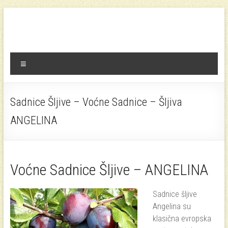
Skip
to
rasadnik voca
Sadnice voća i lozni kalemovi
content
Menu
Sadnice Šljive – Voćne Sadnice – Šljiva
ANGELINA
Voćne Sadnice Šljive – ANGELINA
Sadnice šljive
Angelina su
klasična evropska