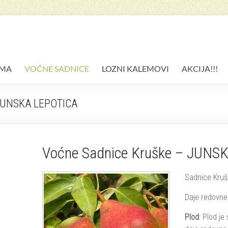
AMA
VOĆNE SADNICE
LOZNI KALEMOVI
AKCIJA!!!
 JUNSKA LEPOTICA
Voćne Sadnice Kruške – JUNS
Sadnice Kruš
Daje redovne
Plod
: Plod je