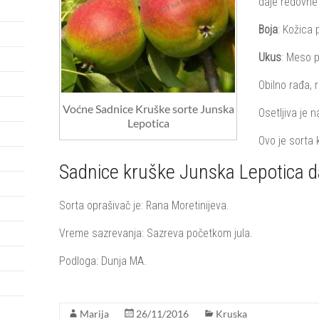
daje redovne 
Boja
: Kožica 
Ukus
: Meso p
Obilno rađa, 
Voćne Sadnice Kruške sorte Junska
Osetljiva je 
Lepotica
Ovo je sorta 
Sadnice kruške Junska Lepotica da
Sorta oprašivač je: Rana Moretinijeva.
Vreme sazrevanja: Sazreva početkom jula.
Podloga: Dunja MA.
Marija
26/11/2016
Kruska