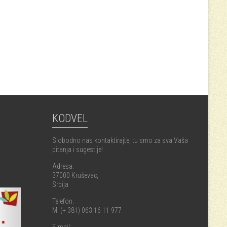
KODVEL
Slobodno nas kontaktirajte, tu smo za sva Vaša
pitanja i sugestije!
Adresa:
37000 Kruševac,
Srbija
Telefon:
M: (+ 381) 063 16 11 977