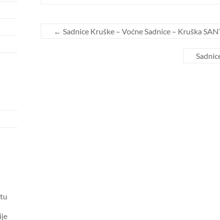
←
Sadnice Kruške – Voćne Sadnice – Kruška S
Sadnic
tu
ije