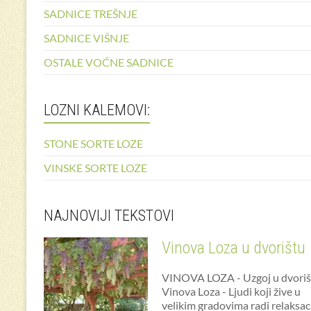
SADNICE TREŠNJE
SADNICE VIŠNJE
OSTALE VOĆNE SADNICE
LOZNI KALEMOVI:
STONE SORTE LOZE
VINSKE SORTE LOZE
NAJNOVIJI TEKSTOVI
Vinova Loza u dvorištu
VINOVA LOZA - Uzgoj u dvoriš
Vinova Loza - Ljudi koji žive u
velikim gradovima radi relaksac