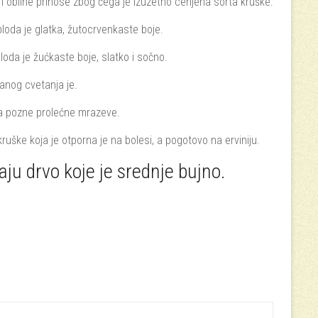
i obilne prinose zbog čega je izuzetno cenjena sorta kruške.
ploda je glatka, žutocrvenkaste boje.
loda je žućkaste boje, slatko i sočno.
ranog cvetanja je.
na pozne prolećne mrazeve.
kruške koja je otporna je na bolesi, a pogotovo na erviniju.
ju drvo koje je srednje bujno.