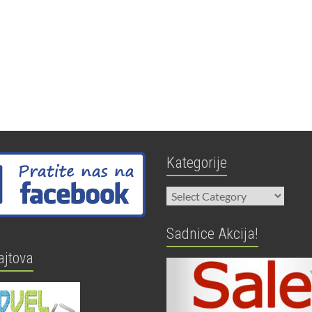
Kategorije
Kategorije
Sadnice Akcija!
ajtova