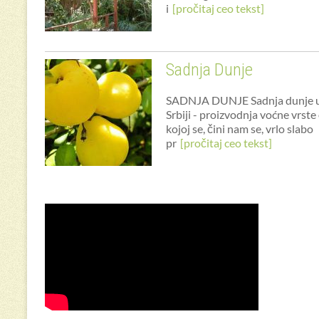
i
[pročitaj ceo tekst]
Sadnja Dunje
SADNJA DUNJE Sadnja dunje 
Srbiji - proizvodnja voćne vrste
kojoj se, čini nam se, vrlo slabo
pr
[pročitaj ceo tekst]