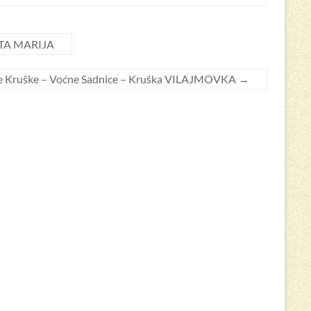
ANTA MARIJA
e Kruške – Voćne Sadnice – Kruška VILAJMOVKA
→