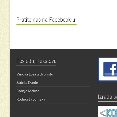
Pratite nas na Facebook-u!
Poslednji tekstovi:
Vinova Loza u dvorištu
Sadnja Dunje
Sadnja Malina
Izrada s
Rodnost voćnjaka