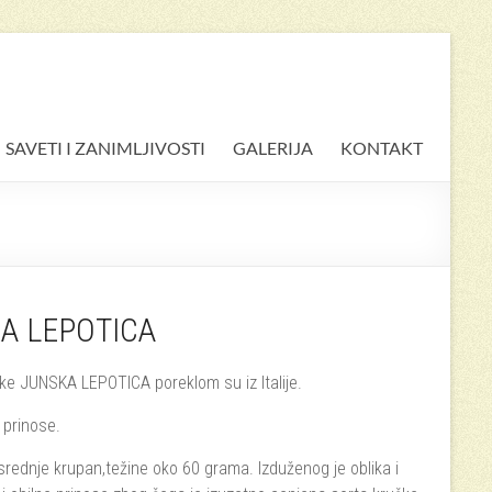
SAVETI I ZANIMLJIVOSTI
GALERIJA
KONTAKT
KA LEPOTICA
ke JUNSKA LEPOTICA poreklom su iz Italije.
 prinose.
 srednje krupan,težine oko 60 grama. Izduženog je oblika i