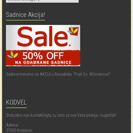
Sadnice Akcija!
Sadnice trenutno na AKCIJI u Rasadniku "Fruit Co. Milovanović"
KODVEL
Slobodno nas kontaktirajte, tu smo za sva Vaša pitanja i sugestije!
Adresa:
37000 Kruševac,