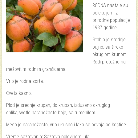
RODNA nastale su
selekcijom iz
prirodne populacije
1987.godine.
Stablo je srednje
bujno, sa široko
okruglom krunom.
Rodi pretežno na
mešovitim rodnim grančicama.
Vrlo je rodna sorta.
Cveta kasno.
Plod je srednje krupan, do krupan, izduzeno okruglog
oblika,svetlo narandžaste boje, sa rumenilom.
Meso je narandžasto, vrlo ukusno i lako se odvaja od koštice.
Vreme sazrevanja: Sazreva polovinom jula.