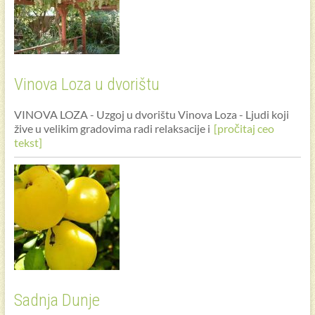
Vinova Loza u dvorištu
VINOVA LOZA - Uzgoj u dvorištu Vinova Loza - Ljudi koji
žive u velikim gradovima radi relaksacije i
[pročitaj ceo
tekst]
Sadnja Dunje