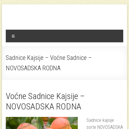
Skip
to
rasadnik voca
Sadnice voća i lozni kalemovi
content
Menu
Sadnice Kajsije – Voćne Sadnice –
NOVOSADSKA RODNA
Voćne Sadnice Kajsije –
NOVOSADSKA RODNA
Sadnice kajsije
sorte NOVOSADSKA