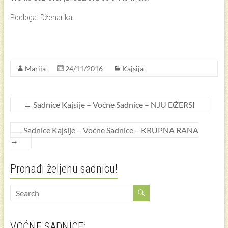
Podloga: Dženarika.
Marija
24/11/2016
Kajsija
←
Sadnice Kajsije – Voćne Sadnice – NJU DŽERSI
Sadnice Kajsije – Voćne Sadnice – KRUPNA RANA
→
Pronađi željenu sadnicu!
VOĆNE SADNICE: