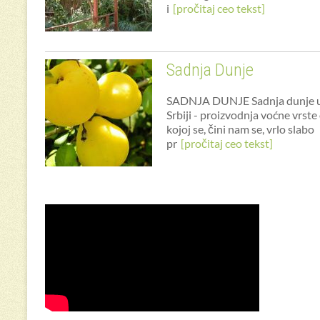
i
[pročitaj ceo tekst]
Sadnja Dunje
SADNJA DUNJE Sadnja dunje 
Srbiji - proizvodnja voćne vrste
kojoj se, čini nam se, vrlo slabo
pr
[pročitaj ceo tekst]