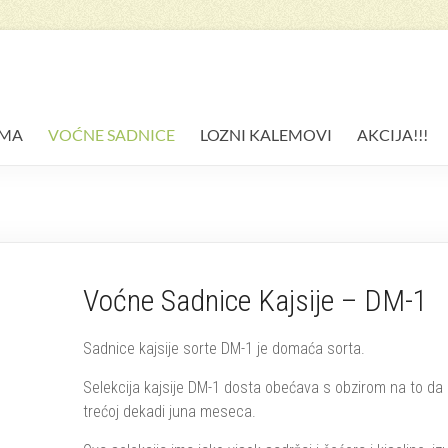
AMA
VOĆNE SADNICE
LOZNI KALEMOVI
AKCIJA!!!
Voćne Sadnice Kajsije – DM-1
Sadnice kajsije sorte DM-1 je domaća sorta.
Selekcija kajsije DM-1 dosta obećava s obzirom na to da 
trećoj dekadi juna meseca.