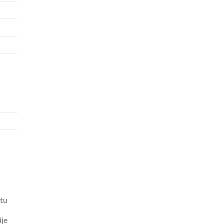
tu
ije