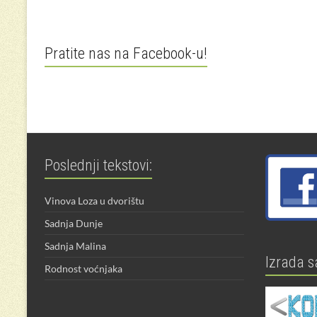
Pratite nas na Facebook-u!
Poslednji tekstovi:
Vinova Loza u dvorištu
Sadnja Dunje
Sadnja Malina
Izrada s
Rodnost voćnjaka