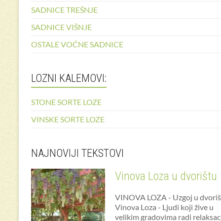
SADNICE TREŠNJE
SADNICE VIŠNJE
OSTALE VOĆNE SADNICE
LOZNI KALEMOVI:
STONE SORTE LOZE
VINSKE SORTE LOZE
NAJNOVIJI TEKSTOVI
Vinova Loza u dvorištu
VINOVA LOZA - Uzgoj u dvoriš
Vinova Loza - Ljudi koji žive u
velikim gradovima radi relaksac