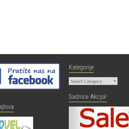
Kategorije
Kategorije
Sadnice Akcija!
ajtova