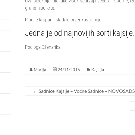
Ova selekcija ima jako visok sadržaj i šećera i kiseline, i
grane nisu krte.
Plod je krupan i sladak, crvenkaste boje.
Jedna je od najnovijih sorti kajsije.
Podloga:Dženarika.
Marija
24/11/2016
Kajsija
←
Sadnice Kajsije – Voćne Sadnice – NOVOSA