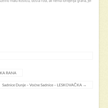
zuzetno malu košticu, dosta rodi, ali nema lomljenja grana, jer
DSKA RANA
Sadnice Dunje – Voćne Sadnice – LESKOVAČKA
→