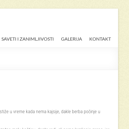
SAVETI I ZANIMLJIVOSTI
GALERIJA
KONTAKT
stiže u vreme kada nema kajsije, dakle berba počinje u