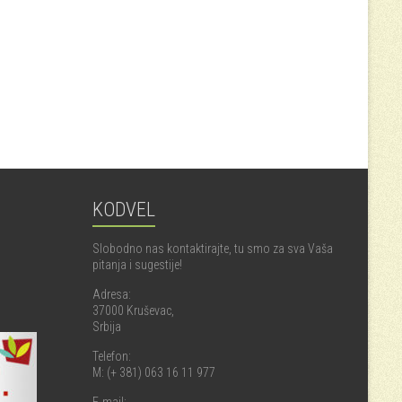
KODVEL
Slobodno nas kontaktirajte, tu smo za sva Vaša
pitanja i sugestije!
Adresa:
37000 Kruševac,
Srbija
Telefon:
M: (+ 381) 063 16 11 977