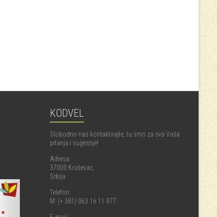
KODVEL
Slobodno nas kontaktirajte, tu smo za sva Vaša
pitanja i sugestije!
Adresa:
37000 Kruševac,
Srbija
Telefon:
M: (+ 381) 063 16 11 977