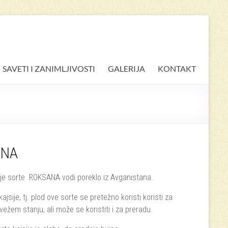
SAVETI I ZANIMLJIVOSTI
GALERIJA
KONTAKT
ANA
ije sorte ROKSANA vodi poreklo iz Avganistana.
jsije, tj. plod ove sorte se pretežno koristi koristi za
vežem stanju, ali može se koristiti i za preradu.