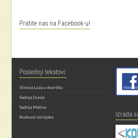
Pratite nas na Facebook-u!
Poslednji tekstovi:
Vinova Loza u dvorištu
Sadnja Dunje
Sadnja Malina
Izrada s
Rodnost voćnjaka