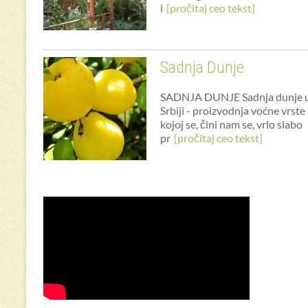
i
[pročitaj ceo tekst]
Sadnja Dunje
SADNJA DUNJE Sadnja dunje 
Srbiji - proizvodnja voćne vrste
kojoj se, čini nam se, vrlo slabo
pr
[pročitaj ceo tekst]