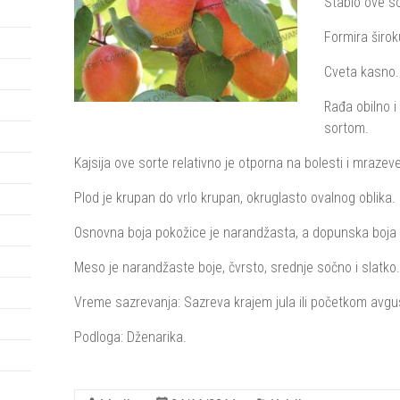
Stablo ove so
Formira širo
Cveta kasno.
Rađa obilno i
sortom.
Kajsija ove sorte relativno je otporna na bolesti i mrazeve
Plod je krupan do vrlo krupan, okruglasto ovalnog oblika.
Osnovna boja pokožice je narandžasta, a dopunska boja 
Meso je narandžaste boje, čvrsto, srednje sočno i slatko.
Vreme sazrevanja: Sazreva krajem jula ili početkom avgu
Podloga: Dženarika.