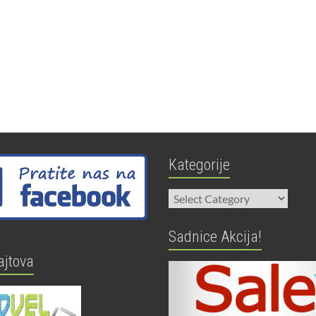
Kategorije
Kategorije
Sadnice Akcija!
ajtova