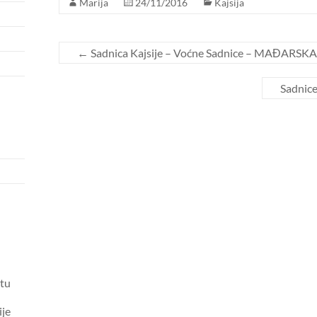
Marija
24/11/2016
Kajsija
←
Sadnica Kajsije – Voćne Sadnice – MAĐARS
Sadnic
tu
ije