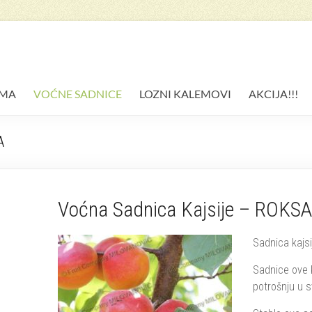
AMA
VOĆNE SADNICE
LOZNI KALEMOVI
AKCIJA!!!
A
Voćna Sadnica Kajsije – ROKS
Sadnica kajs
Sadnice ove ka
potrošnju u s