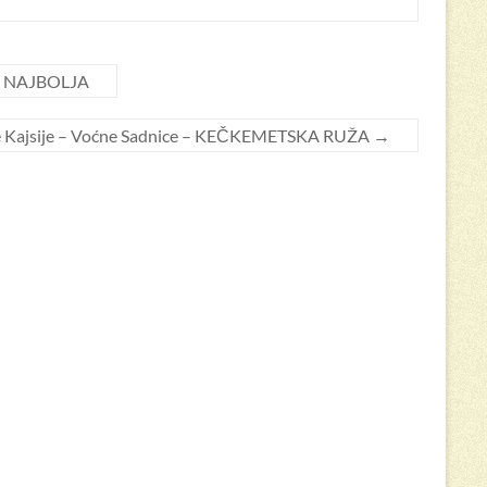
KA NAJBOLJA
e Kajsije – Voćne Sadnice – KEČKEMETSKA RUŽA
→