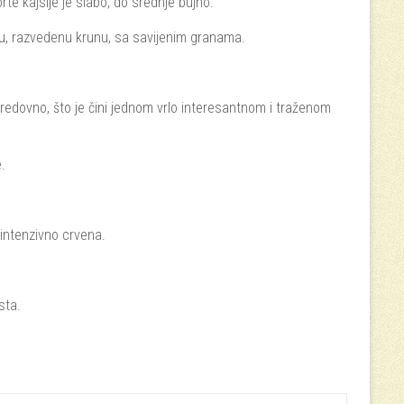
rte kajsije je slabo, do srednje bujno.
ku, razvedenu krunu, sa savijenim granama.
 redovno, što je čini jednom vrlo interesantnom i traženom
.
intenzivno crvena.
sta.