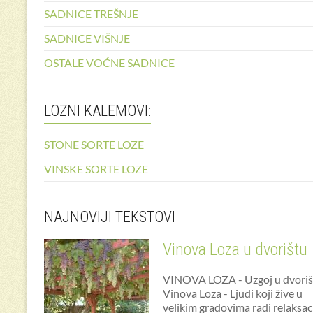
SADNICE TREŠNJE
SADNICE VIŠNJE
OSTALE VOĆNE SADNICE
LOZNI KALEMOVI:
STONE SORTE LOZE
VINSKE SORTE LOZE
NAJNOVIJI TEKSTOVI
Vinova Loza u dvorištu
VINOVA LOZA - Uzgoj u dvoriš
Vinova Loza - Ljudi koji žive u
velikim gradovima radi relaksac