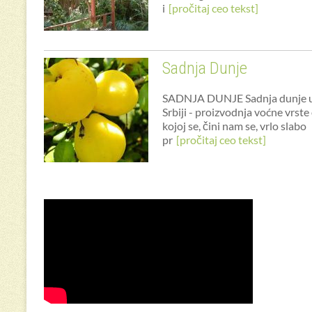
i
[pročitaj ceo tekst]
Sadnja Dunje
SADNJA DUNJE Sadnja dunje 
Srbiji - proizvodnja voćne vrste
kojoj se, čini nam se, vrlo slabo
pr
[pročitaj ceo tekst]