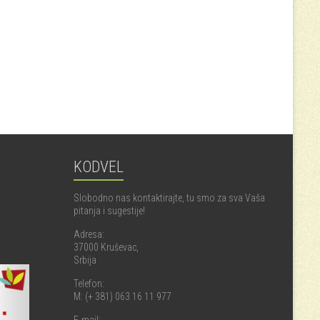
KODVEL
Slobodno nas kontaktirajte, tu smo za sva Vaša
pitanja i sugestije!
Adresa:
37000 Kruševac,
Srbija
Telefon:
M: (+ 381) 063 16 11 977