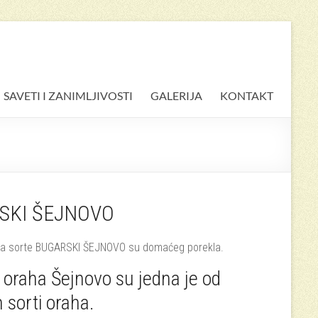
SAVETI I ZANIMLJIVOSTI
GALERIJA
KONTAKT
RSKI ŠEJNOVO
ha sorte BUGARSKI ŠEJNOVO su domaćeg porekla.
 oraha Šejnovo su jedna je od
h sorti oraha.