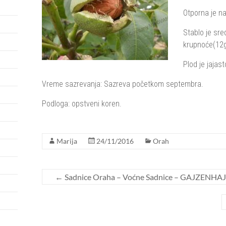
Otporna je na
Stablo je sre
krupnoće(12g
Plod je jajast
Vreme sazrevanja: Sazreva početkom septembra.
Podloga: opstveni koren.
Marija
24/11/2016
Orah
←
Sadnice Oraha – Voćne Sadnice – GAJZENHA