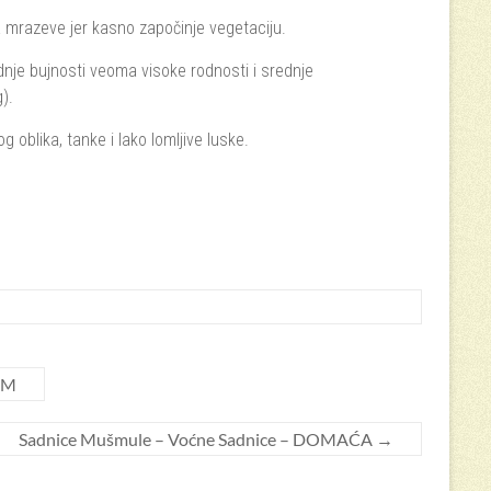
 mrazeve jer kasno započinje vegetaciju.
dnje bujnosti veoma visoke rodnosti i srednje
).
og oblika, tanke i lako lomljive luske.
JM
Sadnice Mušmule – Voćne Sadnice – DOMAĆA
→