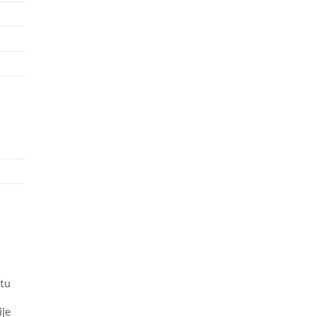
tu
ije