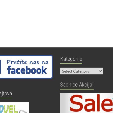
Kategorije
Kategorije
Sadnice Akcija!
ajtova