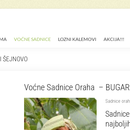
AMA
VOĆNE SADNICE
LOZNI KALEMOVI
AKCIJA!!!
KI ŠEJNOVO
Voćne Sadnice Oraha – BUGA
Sadnice ora
Sadnice
najbolji