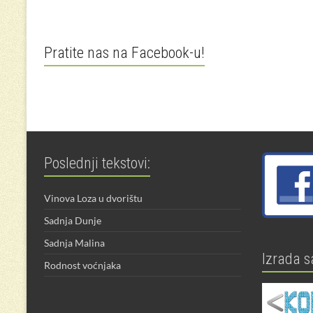
Pratite nas na Facebook-u!
Poslednji tekstovi:
Vinova Loza u dvorištu
Sadnja Dunje
Sadnja Malina
Izrada s
Rodnost voćnjaka