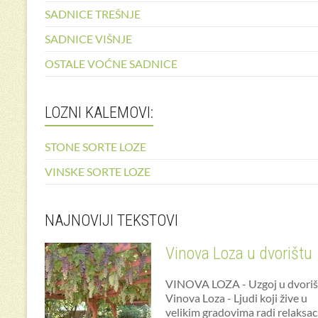
SADNICE TREŠNJE
SADNICE VIŠNJE
OSTALE VOĆNE SADNICE
LOZNI KALEMOVI:
STONE SORTE LOZE
VINSKE SORTE LOZE
NAJNOVIJI TEKSTOVI
Vinova Loza u dvorištu
VINOVA LOZA - Uzgoj u dvoriš
Vinova Loza - Ljudi koji žive u
velikim gradovima radi relaksac