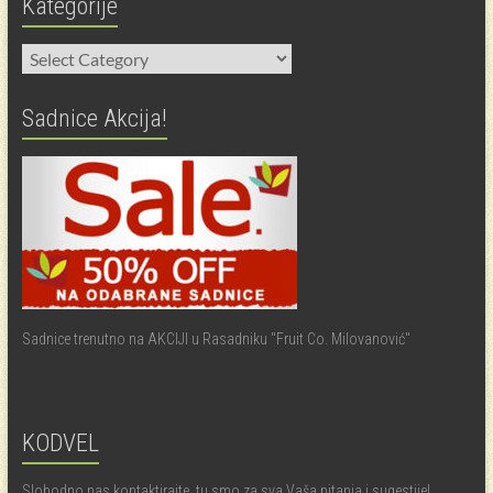
Kategorije
Kategorije
Sadnice Akcija!
Sadnice trenutno na AKCIJI u Rasadniku "Fruit Co. Milovanović"
KODVEL
Slobodno nas kontaktirajte, tu smo za sva Vaša pitanja i sugestije!