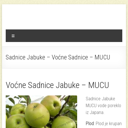
Skip
to
rasadnik voca
Sadnice voća i lozni kalemovi
content
Menu
Sadnice Jabuke – Voćne Sadnice – MUCU
Voćne Sadnice Jabuke – MUCU
Sadnice Jabuke
MUCU vode poreklo
iz Japana.
Plod
: Plod je krupan