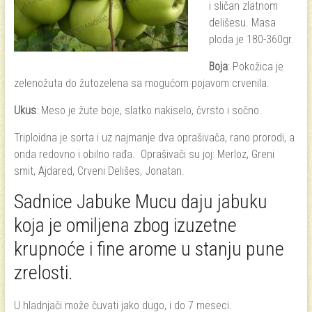
i sličan zlatnom
delišesu. Masa
ploda je 180-360gr.
Boja
: Pokožica je
zelenožuta do žutozelena sa mogućom pojavom crvenila.
Ukus
: Meso je žute boje, slatko nakiselo, čvrsto i sočno.
Triploidna je sorta i uz najmanje dva oprašivača, rano prorodi, a
onda redovno i obilno rađa. Oprašivači su joj: Merloz, Greni
smit, Ajdared, Crveni Delišes, Jonatan.
Sadnice Jabuke Mucu daju jabuku
koja je o
miljena zbog izuzetne
krupnoće i fine arome u stanju pune
zrelosti.
U hladnjači može čuvati jako dugo, i do 7 meseci.