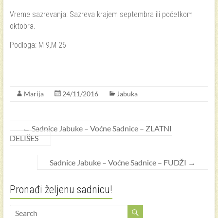
Vreme sazrevanja: Sazreva krajem septembra ili početkom
oktobra.
Podloga: M-9,M-26
Marija
24/11/2016
Jabuka
←
Sadnice Jabuke – Voćne Sadnice – ZLATNI
DELIŠES
Sadnice Jabuke – Voćne Sadnice – FUDŽI
→
Pronađi željenu sadnicu!