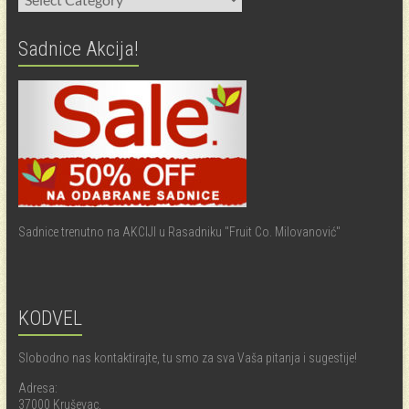
Sadnice Akcija!
Sadnice trenutno na AKCIJI u Rasadniku "Fruit Co. Milovanović"
KODVEL
Slobodno nas kontaktirajte, tu smo za sva Vaša pitanja i sugestije!
Adresa:
37000 Kruševac,