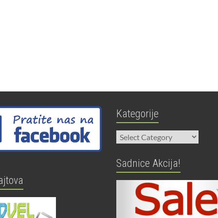
Kategorije
Kategorije
Sadnice Akcija!
ajtova