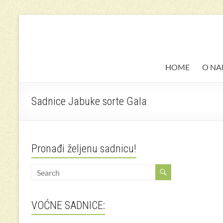
Skip
to
rasadnik voca
Sadnice voća i lozni kalemovi
content
HOME
O N
Sadnice Jabuke sorte Gala
Pronađi željenu sadnicu!
VOĆNE SADNICE: