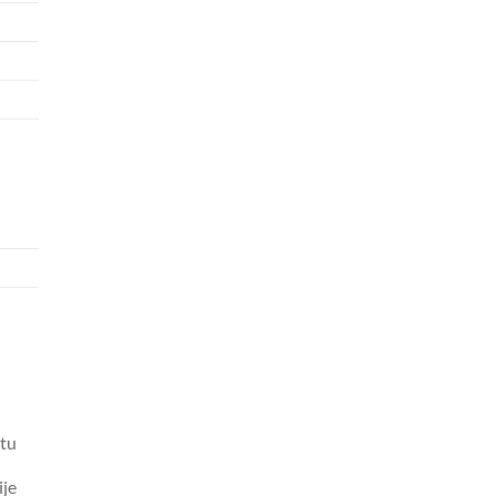
tu
ije