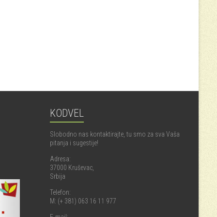
KODVEL
Slobodno nas kontaktirajte, tu smo za sva Vaša
pitanja i sugestije!
Adresa:
37000 Kruševac,
Srbija
Telefon:
M: (+ 381) 063 16 11 977