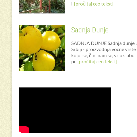
i
[pročitaj ceo tekst]
Sadnja Dunje
SADNJA DUNJE Sadnja dunje 
Srbiji - proizvodnja voćne vrste
kojoj se, čini nam se, vrlo slabo
pr
[pročitaj ceo tekst]