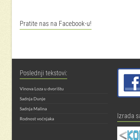
Pratite nas na Facebook-u!
Poslednji tekstovi:
Vinova Loza u dvorištu
Sadnja Dunje
Sadnja Malina
Izrada s
Rodnost voćnjaka