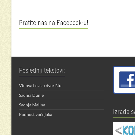
Pratite nas na Facebook-u!
Poslednji tekstovi:
Vinova Loza u dvorištu
Sadnja Dunje
Sadnja Malina
Izrada s
Rodnost voćnjaka