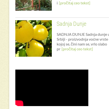
i
[pročitaj ceo tekst]
Sadnja Dunje
SADNJA DUNJE Sadnja dunje 
Srbiji - proizvodnja voćne vrste
kojoj se, čini nam se, vrlo slabo
pr
[pročitaj ceo tekst]