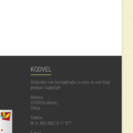
KODVEL
Slobodno nas kontaktirajte, tu smo za sva Vaša
pitanja i sugestije!
Adresa:
37000 Kruševac,
Srbija
Telefon:
M: (+ 381) 063 16 11 977