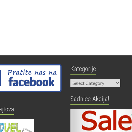
Kategorije
Kategorije
Sadnice Akcija!
ajtova