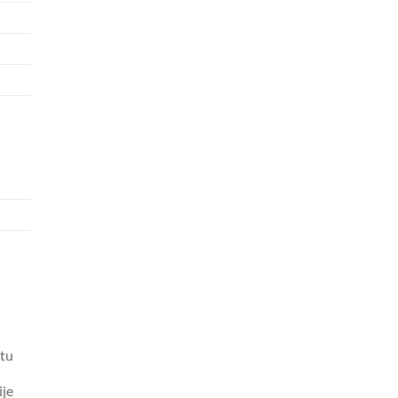
tu
ije