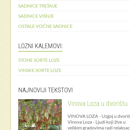
SADNICE TREŠNJE
SADNICE VIŠNJE
OSTALE VOĆNE SADNICE
LOZNI KALEMOVI:
STONE SORTE LOZE
VINSKE SORTE LOZE
NAJNOVIJI TEKSTOVI
Vinova Loza u dvorištu
VINOVA LOZA - Uzgoj u dvoriš
Vinova Loza - Ljudi koji žive u
velikim gradovima radi relaksac