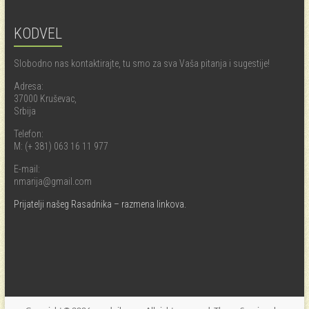
KODVEL
Slobodno nas kontaktirajte, tu smo za sva Vaša pitanja i sugestije!
Adresa:
37000 Kruševac,
Srbija
Telefon:
M: (+ 381) 063 16 11 977
E-mail:
nmarija@gmail.com
Prijatelji našeg Rasadnika – razmena linkova.