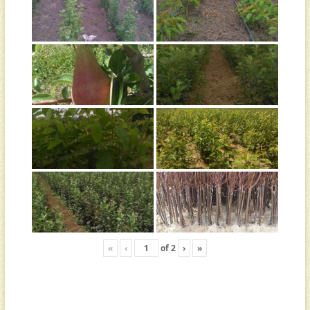
«
‹
of
2
›
»