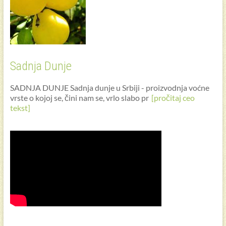
Sadnja Dunje
SADNJA DUNJE Sadnja dunje u Srbiji - proizvodnja voćne
vrste o kojoj se, čini nam se, vrlo slabo pr
[pročitaj ceo
tekst]